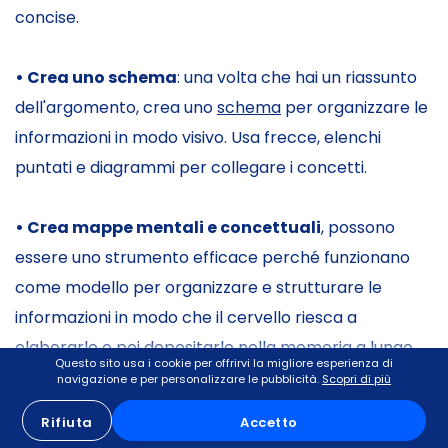
concise.
• Crea uno schema
: una volta che hai un riassunto
dell'argomento, crea uno
schema
per organizzare le
informazioni in modo visivo. Usa frecce, elenchi
puntati e diagrammi per collegare i concetti.
• Crea mappe mentali e concettuali
, possono
essere uno strumento efficace perché funzionano
come modello per organizzare e strutturare le
informazioni in modo che il cervello riesca a
elaborarle e poi depositarle nella memoria a lungo
Questo sito usa i cookie per offrirvi la migliore esperienza di
termine.
navigazione e per personalizzare le pubblicità.
Scopri di più
Rifiuta
Accetto
• Rivedi regolarmente
: rivedi regolarmente i tuoi