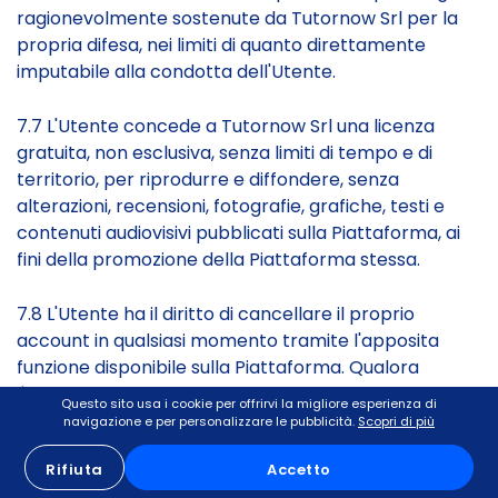
ragionevolmente sostenute da Tutornow Srl per la
propria difesa, nei limiti di quanto direttamente
imputabile alla condotta dell'Utente.
7.7 L'Utente concede a Tutornow Srl una licenza
gratuita, non esclusiva, senza limiti di tempo e di
territorio, per riprodurre e diffondere, senza
alterazioni, recensioni, fotografie, grafiche, testi e
contenuti audiovisivi pubblicati sulla Piattaforma, ai
fini della promozione della Piattaforma stessa.
7.8 L'Utente ha il diritto di cancellare il proprio
account in qualsiasi momento tramite l'apposita
funzione disponibile sulla Piattaforma. Qualora
l'Utente abbia un abbonamento attivo, la
Questo sito usa i cookie per offrirvi la migliore esperienza di
cancellazione dell'account è subordinata alla
navigazione e per personalizzare le pubblicità.
Scopri di più
preventiva disdetta dell'abbonamento secondo le
Rifiuta
Accetto
modalità di cui all'articolo 6.1.2, ovvero, nel caso di