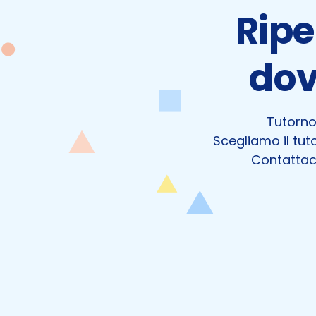
Ripe
dov
Tutornow
Scegliamo il tuto
Contattaci