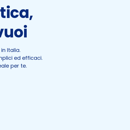
tica,
vuoi
n Italia.
plici ed efficaci.
ale per te.