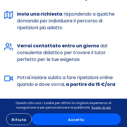
Invia una richiesta
rispondendo a qualche
domanda per individuare il percorso di
ripetizioni più adatto
Verrai contattato entro un giorno
dal
consulente didattico per trovare il tutor
perfetto per le tue esigenze
Potrai iniziare subito a fare ripetizioni online
quando e dove vorrai,
a partire da 15 €/ora
Questo sito usa i cookie per offrirvi la migliore esperienza di
Iniziamo
navigazione e per personalizzare le pubblicità.
Scopri di più
Rifiuta
Accetto