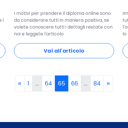
I motivi per prendere il diploma online sono
Im
 i
da considerare tutti in maniera positiva, se
tu
volete conoscere tutti i dettagli restate con
l'
noi e leggete l'articolo
lo
Vai all'articolo
«
»
1
...
64
65
66
...
84