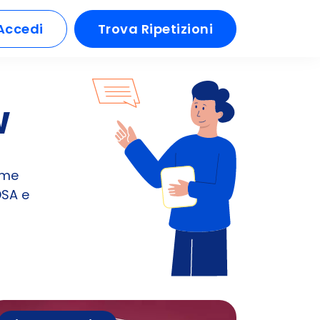
Accedi
Trova Ripetizioni
w
ime
DSA e