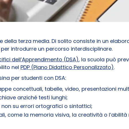
 della terza media. Di solito consiste in un elabor
er introdurre un percorso interdisciplinare.
cifici dell’Apprendimento (DSA)
, la scuola può pre
lito nel
PDP (Piano Didattico Personalizzato)
.
sina per studenti con DSA:
pe concettuali, tabelle, video, presentazioni mult
hiave anziché testi lunghi;
on su errori ortografici o sintattici;
ali, come la memoria visiva, la creatività o l’abilità