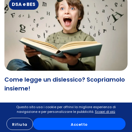
DSA e BES
Come legge un dislessico? Scopriamolo
insieme!
In questo articolo scopriremo insieme come legge un
Questo sito usa i cookie per offrirvi la migliore esperienza di
dislessico e cercheremo di rispondere a quello che
navigazione e per personalizzare le pubblicità.
Scopri di più
un po' tutti si chiedono: può un dislessico raggiungere
Rifiuta
Accetto
autonomia nella lettura?