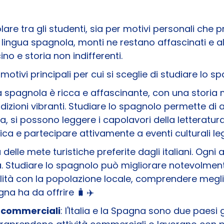
re tra gli studenti, sia per motivi personali che p
lingua spagnola, monti ne restano affascinati e altri
no e storia non indifferenti.
tivi principali per cui si sceglie di studiare lo s
ra spagnola è ricca e affascinante, con una storia m
adizioni vibranti. Studiare lo spagnolo permette d
gua, si possono leggere i capolavori della letteratu
ca e partecipare attivamente a eventi culturali lega
delle mete turistiche preferite dagli italiani. Ogni 
ia. Studiare lo spagnolo può migliorare notevolment
tà con la popolazione locale, comprendere meglio 
na ha da offrire 🧳 ✈️
i commerciali
: l'Italia e la Spagna sono due paesi