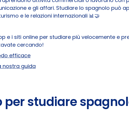
 intraprendono attività commerciali o lavorano con 
nicazione e gli affari. Studiare lo spagnolo può apr
rismo e le relazioni internazionali 📊 🤝
p e i siti online per studiare più velocemente e p
 stavate cercando!
modo efficace
a nostra guida
p per studiare spagnol