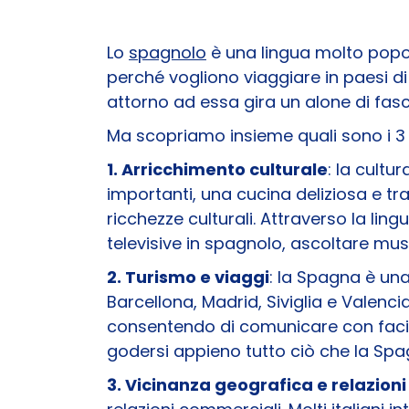
Lo
spagnolo
è una lingua molto popola
perché vogliono viaggiare in paesi di 
attorno ad essa gira un alone di fasci
Ma scopriamo insieme quali sono i 3 mo
1. Arricchimento culturale
: la cultu
importanti, una cucina deliziosa e tr
ricchezze culturali. Attraverso la lin
televisive in spagnolo, ascoltare musi
2. Turismo e viaggi
: la Spagna è una 
Barcellona, Madrid, Siviglia e Valenc
consentendo di comunicare con facili
godersi appieno tutto ciò che la Spag
3. Vicinanza geografica e relazion