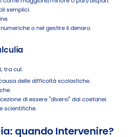
i come maggiore/minore o pari/dispari.
li semplici.
ine.
numeriche o nel gestire il denaro.
alculia
 tra cui:
ausa delle difficoltà scolastiche.
che.
ezione di essere "diversi" dai coetanei.
e scientifiche.
lia: quando Intervenire?