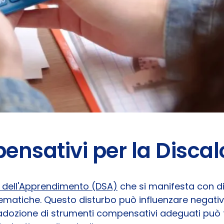
nsativi per la Discal
o dell'Apprendimento (DSA)
che si manifesta con dif
matiche. Questo disturbo può influenzare negativ
 l'adozione di strumenti compensativi adeguati può 