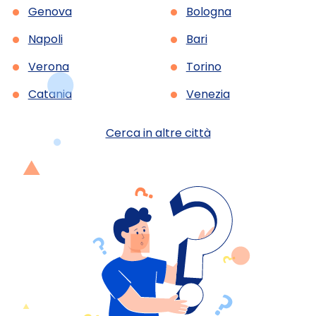
•
•
Genova
Bologna
•
•
Napoli
Bari
•
•
Verona
Torino
•
•
Catania
Venezia
Cerca in altre città