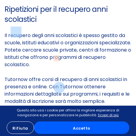
Ripetizioni per il recupero anni
scolastici
Il recupero degli anni scolastici è spesso gestito da
scuole, istituti educativi o organizzazioni specializzate.
Potete cercare scuole private, centri di formazione o
istituti che offrono programmi di recupero
scolastico.
Tutornow offre corsi di recupero di anni scolastici in
presenza e online. Con Tutornow ottenere
informazioni dettagliate sui programmi, i requisiti e le
modalità di iscrizione sarà molto semplice.
Questo sito usa i cookie per offrirvi la migliore esperienza di
navigazione e per personalizzare le pubblicità.
Scopri di più
Rifiuta
Accetto
👉
Se volete più informazioni sul recupero anni