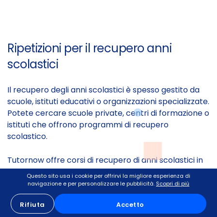
Ripetizioni per il recupero anni
scolastici
Il recupero degli anni scolastici è spesso gestito da
scuole, istituti educativi o organizzazioni specializzate.
Potete cercare scuole private, centri di formazione o
istituti che offrono programmi di recupero
scolastico.
Tutornow offre corsi di recupero di anni scolastici in
presenza e online. Con Tutornow ottenere
Questo sito usa i cookie per offrirvi la migliore esperienza di
informazioni dettagliate sui programmi, i requisiti e le
navigazione e per personalizzare le pubblicità.
Scopri di più
modalità di iscrizione sarà molto semplice.
Rifiuta
Accetto