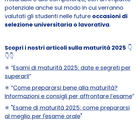
potenziale anche sul modo in cui verranno
valutati gli studenti nelle future
occasioni di
selezione universitaria o lavorativa
.
Scopri i nostri articoli sulla maturità 2025
👇
👇👇
✳️ “
Esami di maturità 2025: date e segreti per
superarli
”
✳️ “
Come prepararsi bene alla maturità?
Informazioni e consigli per affrontare l’esame
”
✳️ "
Esame di maturità 2025: come prepararsi
al meglio per l'esame orale
"