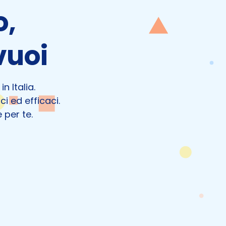
o,
vuoi
n Italia.
ci ed efficaci.
 per te.