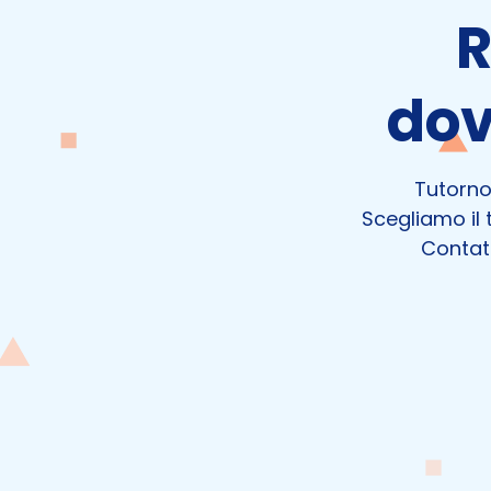
R
dov
Tutornow
Scegliamo il t
Contatt