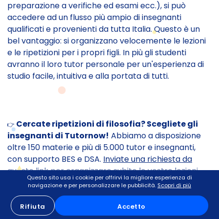
preparazione a verifiche ed esami ecc.), si può
accedere ad un flusso più ampio di insegnanti
qualificati e provenienti da tutta Italia. Questo è un
bel vantaggio: si organizzano velocemente le lezioni
e le ripetizioni per i propri figli. In più gli studenti
avranno il loro tutor personale per un'esperienza di
studio facile, intuitiva e alla portata di tutti.
Cercate ripetizioni di filosofia? Scegliete gli
👉
insegnanti di Tutornow!
Abbiamo a disposizione
oltre 150 materie e più di 5.000 tutor e insegnanti,
con supporto BES e DSA.
Inviate una richiesta da
questo link
per organizzare subito le vostre lezioni
Questo sito usa i cookie per offrirvi la migliore esperienza di
con Tutornow.
navigazione e per personalizzare le pubblicità.
Scopri di più
Rifiuta
Accetto