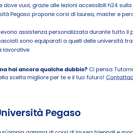
 dove vuoi, grazie alle lezioni accessibili h24 sul
ersità Pegaso propone corsi di laurea, master e perc
ricevono assistenza personalizzata durante tutto il 
i rilasciati sono equiparati a quelli delle università 
à lavorative
te ma hai ancora qualche dubbio?
Ci pensa Tutornow
lla scelta migliore per te e il tuo futuro!
Contattac
l'Università Pegaso
un'ampia gamma di corsi di laurea triennali e magi