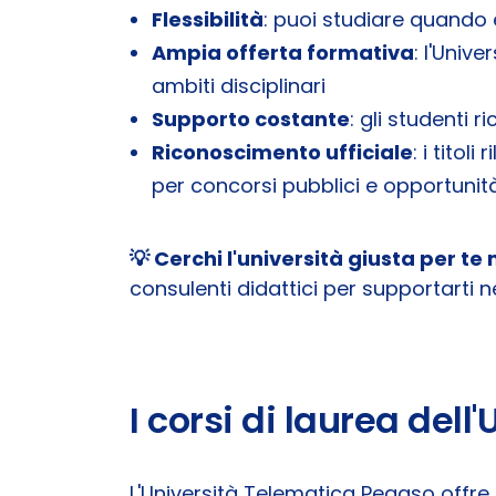
Flessibilità
: puoi studiare quando e
Ampia offerta formativa
: l'Univ
ambiti disciplinari
Supporto costante
: gli studenti 
Riconoscimento ufficiale
: i titol
per concorsi pubblici e opportunit
💡 Cerchi l'università giusta per 
consulenti didattici per supportarti ne
I corsi di laurea del
L'Università Telematica Pegaso offre 