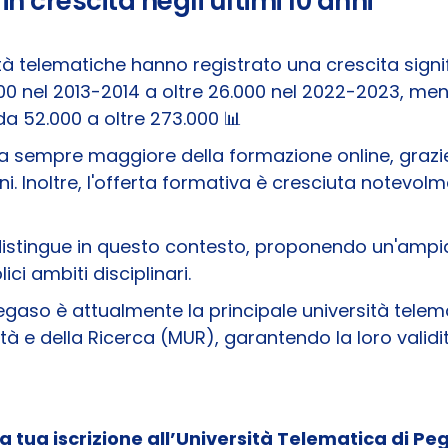
 in crescita negli ultimi 10 anni
sità telematiche hanno registrato una crescita signifi
0 nel 2013-2014 a oltre 26.000 nel 2022-2023, mentre
 52.000 a oltre 273.000 📊
 sempre maggiore della formazione online, grazie al
gni. Inoltre, l'offerta formativa è cresciuta notevo
distingue in questo contesto, proponendo un'ampi
ici ambiti disciplinari.
egaso è attualmente la principale università telematic
sità e della Ricerca (MUR), garantendo la loro validi
la tua iscrizione all’Università Telematica di P