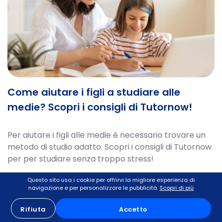
Come aiutare i figli a studiare alle
medie? Scopri i consigli di Tutornow!
Per aiutare i figli alle medie è necessario trovare un
metodo di studio adatto. Scopri i consigli di Tutornow
per per studiare senza troppo stress!
Questo sito usa i cookie per offrirvi la migliore esperienza di
Vai all'articolo
navigazione e per personalizzare le pubblicità.
Scopri di più
Rifiuta
Accetto