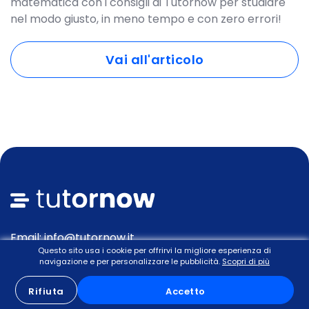
matematica con i consigli di Tutornow per studiare
nel modo giusto, in meno tempo e con zero errori!
Vai all'articolo
Email: info@tutornow.it
Questo sito usa i cookie per offrirvi la migliore esperienza di
Lun/Ven, dalle 9:30 alle 18.30
navigazione e per personalizzare le pubblicità.
Scopri di più
Via Cavour 2, 22074 Lomazzo (CO)
Rifiuta
Accetto
Tutornow Srl, PI/CF: 03933510137