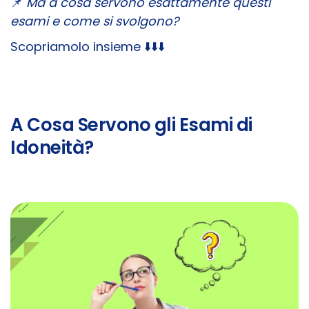
📌
Ma a cosa servono esattamente questi
esami e come si svolgono?
Scopriamolo insieme ⬇️⬇️⬇️
A Cosa Servono gli Esami di
Idoneità?