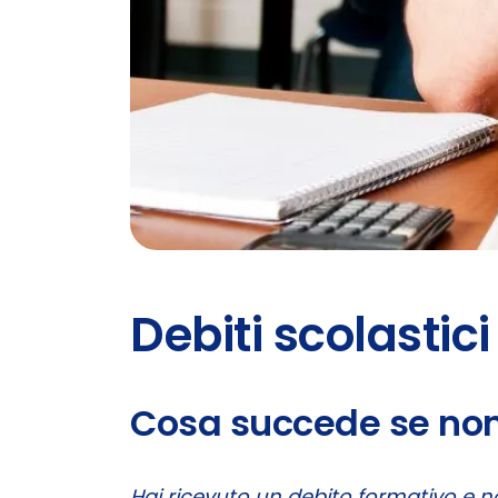
Debiti scolastic
Cosa succede se non 
Hai ricevuto un debito formativo e n