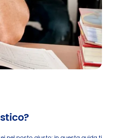
stico?
ei nel posto giusto: in questa guida ti