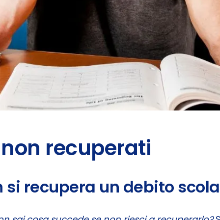
i non recuperati
si recupera un debito scola
on sai cosa succede se non riesci a recuperarlo?
S