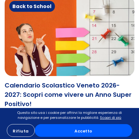
Back to School
Calendario Scolastico Veneto 2026-
2027: Scopri come vivere un Anno Super
Positivo!
Questo sito usa i cookie per offrirvi la migliore esperienza di
navigazione e per personalizzare le pubblicità.
Scopri di più
Vuoi Conoscere il Calendario Scolastico del Veneto
2026-2027? Scopri le Date per Vivere un Anno Super
Rifiuta
Accetto
Positivo e Organizzarti al Meglio!