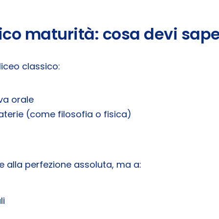
ico maturità: cosa devi sap
liceo classico:
va orale
terie (come filosofia o fisica)
e alla perfezione assoluta, ma a:
li