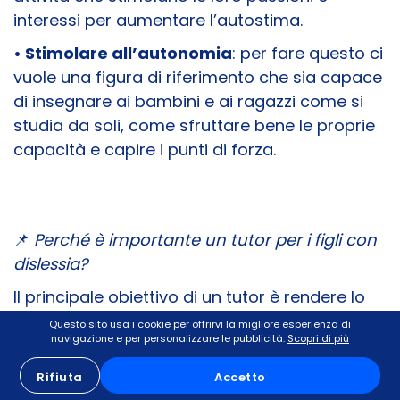
interessi per aumentare l’autostima.
• Stimolare all’autonomia
: per fare questo ci
vuole una figura di riferimento che sia capace
di insegnare ai bambini e ai ragazzi come si
studia da soli, come sfruttare bene le proprie
capacità e capire i punti di forza.
📌
Perché è importante un tutor per i figli con
dislessia?
Il principale obiettivo di un tutor è rendere lo
studente sempre più autonomo nello studio e
Questo sito usa i cookie per offrirvi la migliore esperienza di
navigazione e per personalizzare le pubblicità.
Scopri di più
nella gestione dei compiti scolastici. Infatti il
tutor aiuterà i vostri figli a:
Rifiuta
Accetto